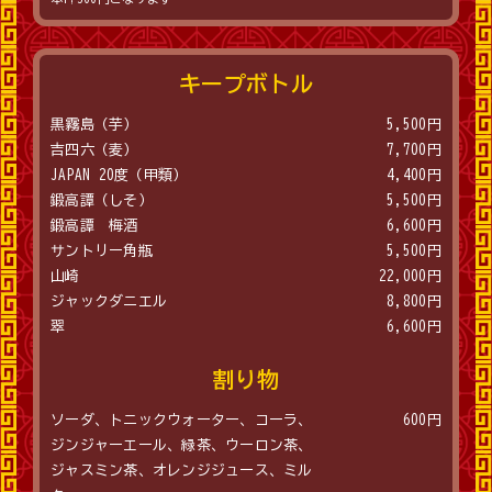
キープボトル
黒霧島（芋）
5,500円
吉四六（麦）
7,700円
JAPAN 20度（甲類）
4,400円
鍛高譚（しそ）
5,500円
鍛高譚 梅酒
6,600円
サントリー角瓶
5,500円
山崎
22,000円
ジャックダニエル
8,800円
翠
6,600円
割り物
ソーダ、トニックウォーター、コーラ、
600円
ジンジャーエール、緑茶、ウーロン茶、
ジャスミン茶、オレンジジュース、ミル